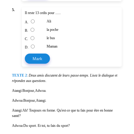
5.
Il reste 13 cedis pour ......
Ali
A.
la poche
B.
le bus
C.
Maman
D.
Mark
TEXTE 2
:
Deux amis discutent de leurs passe-temps. Lisez le dialogue et
répondez aux questions
.
Atangi:Bonjour,Adwoa.
Adwoa:Bonjour,Atangi.
Atangi:Ah! Toujours en forme. Qu'est-ce que tu fais pour étre en bonne
santé?
Adwoa:Du sport. Et toi, tu fais du sport?