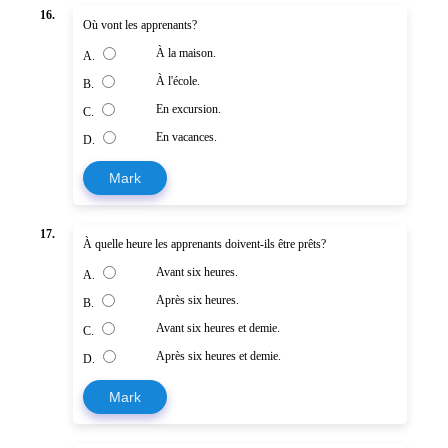
16.
Où vont les apprenants?
À la maison.
A.
À l'école.
B.
En excursion.
C.
En vacances.
D.
Mark
17.
À quelle heure les apprenants doivent-ils être prêts?
Avant six heures.
A.
Après six heures.
B.
Avant six heures et demie.
C.
Après six heures et demie.
D.
Mark