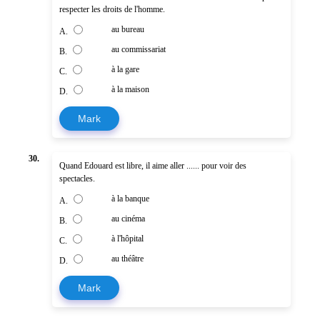
respecter les droits de l'homme.
au bureau
A.
au commissariat
B.
à la gare
C.
à la maison
D.
Mark
30.
Quand Edouard est libre, il aime aller ...... pour voir des
spectacles.
à la banque
A.
au cinéma
B.
à l'hôpital
C.
au théâtre
D.
Mark