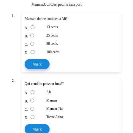
Mamam:Oui!C'est pour le transport.
1.
Mamam donne combien à Ali?
13 cedis
A.
25 cedis
B.
30 cedis
C.
100 cedis
D.
Mark
2.
Qui vend du poisson fumé?
Ali
A.
Maman
B.
Maman Titi
C.
Tantie Adzo
D.
Mark