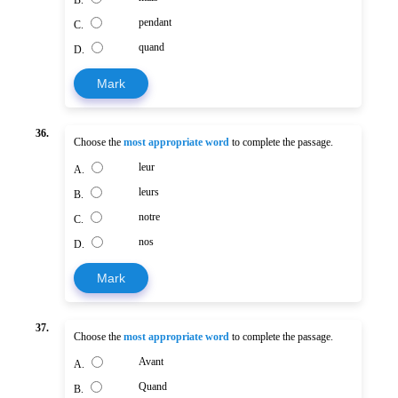
B.
pendant
C.
quand
D.
Mark
36.
Choose the
most appropriate word
to complete the passage.
leur
A.
leurs
B.
notre
C.
nos
D.
Mark
37.
Choose the
most appropriate word
to complete the passage.
Avant
A.
Quand
B.