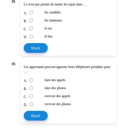
18.
Ce n'est pas permis de mettre les repas dans ....
les cartables
A.
les manteaux
B.
le sac
C.
le bus
D.
Mark
19.
Les apprenants peuvent apporter leurs téléphones portables pour
....
faire des appels
A.
faire des photos
B.
recevoir des appels
C.
recevoir des photos
D.
Mark