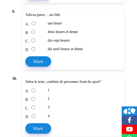
9.
Adwoa passe ... au club.
une heure
A.
deux heures et demie
B.
dix-sept heures
C.
dix neuf heures et demie
D.
Mark
10.
Selon le texte, combien de personnes front du sport?
1
A.
2
B.
3
C.
4
D.
Mark