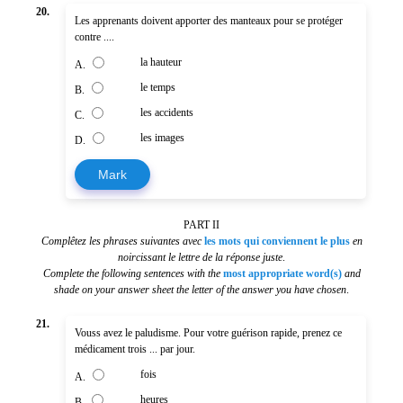
20.
Les apprenants doivent apporter des manteaux pour se protéger
contre ....
la hauteur
A.
le temps
B.
les accidents
C.
les images
D.
Mark
PART II
Complêtez les phrases suivantes avec
les mots qui conviennent le plus
en
noircissant le lettre de la réponse juste
.
Complete the following sentences with the
most appropriate word(s)
and
shade on your answer sheet the letter of the answer you have chosen
.
21.
Vouss avez le paludisme. Pour votre guérison rapide, prenez ce
médicament trois ... par jour.
fois
A.
heures
B.