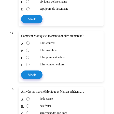
six jours de la semaine
C.
sept jours de la semaine
D.
Mark
12.
Comment Monique et maman vont-elles au marché?
Elles courent.
A.
Elles marchent.
B.
Elles prennent le bus.
C.
Elles vont en voiture.
D.
Mark
13.
Arrivées au marché,Monique et Maman achétent .....
de la sauce
A.
des fruits
B.
seulement des légumes
C.