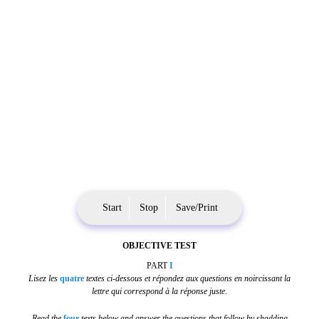
Start
Stop
Save/Print
OBJECTIVE TEST
PART
I
Lisez les
quatre
textes ci-dessous et répondez aux questions en noircissant la
lettre qui correspond à la réponse juste
.
Read the
four
texts below and answer the questions that follow by shadding