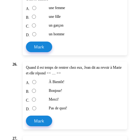
une femme
A.
une fille
B.
un garçon
C.
un homme
D.
Mark
26.
Quand il est temps de rentrer chez eux, Jean dit au revoir à Marie
et elle répond << .... >>
À Bientôt!
A.
Bonjour!
B.
Merci!
C.
Pas de quoi!
D.
Mark
27.