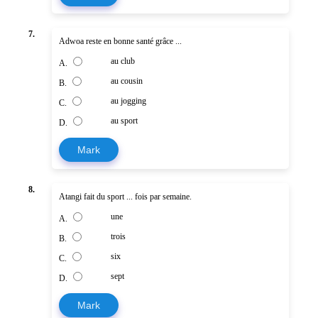
7.
Adwoa reste en bonne santé grâce ...
au club
A.
au cousin
B.
au jogging
C.
au sport
D.
Mark
8.
Atangi fait du sport ... fois par semaine.
une
A.
trois
B.
six
C.
sept
D.
Mark