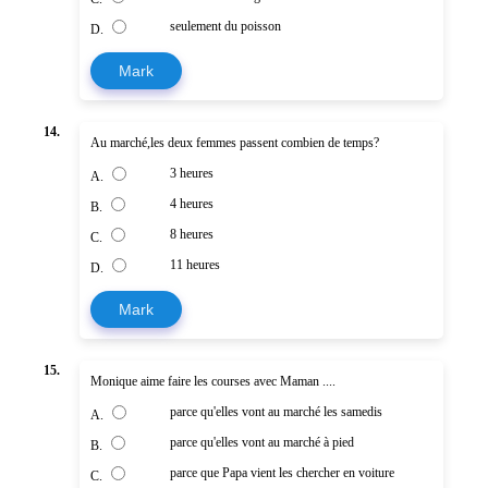
seulement du poisson
D.
Mark
14.
Au marché,les deux femmes passent combien de temps?
3 heures
A.
4 heures
B.
8 heures
C.
11 heures
D.
Mark
15.
Monique aime faire les courses avec Maman ....
parce qu'elles vont au marché les samedis
A.
parce qu'elles vont au marché à pied
B.
parce que Papa vient les chercher en voiture
C.