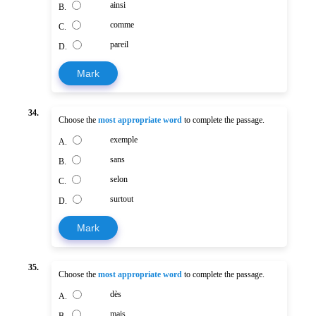
ainsi
B.
comme
C.
pareil
D.
Mark
34.
Choose the
most appropriate word
to complete the passage.
exemple
A.
sans
B.
selon
C.
surtout
D.
Mark
35.
Choose the
most appropriate word
to complete the passage.
dès
A.
mais