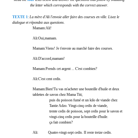
the letter which corresponds with the correct answer
.
TEXTE 1
:
La mère d'Ali l'envoie aller faire des courses en ville. Lisez le
dialogue et répondez aux questions
.
Mamam:Ali!
Ali:Oui,mamam.
Mamam:Viens! Je t'envoie au marchè faire des courses.
Ali:D'accord,mamam!
Mamam:Prends cet argent ... C'est combien?
Ali:C'est cent cedis.
Mamam:Bien!Tu vas m'acheter une bouteille d'huile et deux
tablettes de savon chez Mama Titi;
puis du poisson fumé et un kilo de viande chez
Tantie Adzo. Vingt-cinq cedis de viande,
trente cedis de poisson, sept cedis pour le savon et
vingt-cinq cedis pour la bouteille d'huile.
ça fait combien?
Ali:
Quatre-vingt-sept cedis. II reste treize cedis.