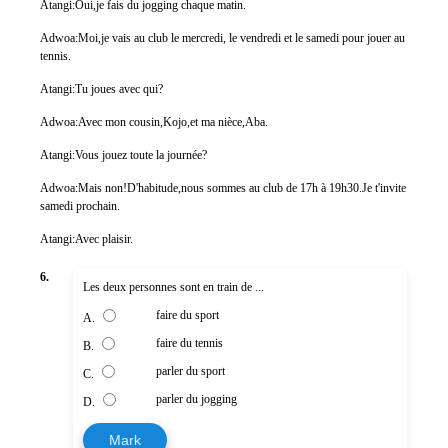
Atangi:Oui,je fais du jogging chaque matin.
Adwoa:Moi,je vais au club le mercredi, le vendredi et le samedi pour jouer au
tennis.
Atangi:Tu joues avec qui?
Adwoa:Avec mon cousin,Kojo,et ma nièce,Aba.
Atangi:Vous jouez toute la journée?
Adwoa:Mais non!D'habitude,nous sommes au club de 17h à 19h30.Je t'invite
samedi prochain.
Atangi:Avec plaisir.
6.
Les deux personnes sont en train de ...
faire du sport
A.
faire du tennis
B.
parler du sport
C.
parler du jogging
D.
Mark