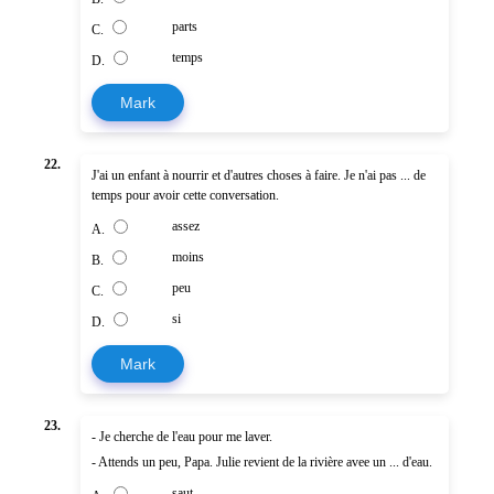
parts
C.
temps
D.
Mark
22.
J'ai un enfant à nourrir et d'autres choses à faire. Je n'ai pas ... de
temps pour avoir cette conversation.
assez
A.
moins
B.
peu
C.
si
D.
Mark
23.
- Je cherche de l'eau pour me laver.
- Attends un peu, Papa. Julie revient de la rivière avee un ... d'eau.
saut