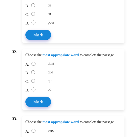
de
B.
en
C.
pour
D.
Mark
32.
Choose the
most appropriate word
to complete the passage.
dont
A.
que
B.
qui
C.
où
D.
Mark
33.
Choose the
most appropriate word
to complete the passage.
avec
A.