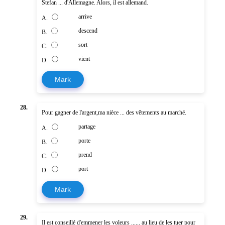
Stefan ... d'Allemagne. Alors, il est allemand.
arrive
A.
descend
B.
sort
C.
vient
D.
Mark
28.
Pour gagner de l'argent,ma nièce ... des vêtements au marché.
partage
A.
porte
B.
prend
C.
port
D.
Mark
29.
Il est conseillé d'emmener les voleurs ...... au lieu de les tuer pour