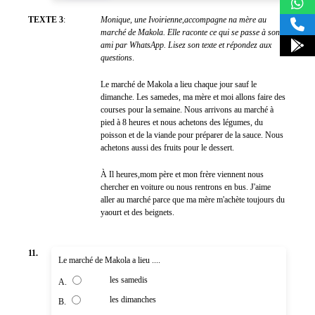
TEXTE 3
:
Monique, une Ivoirienne,accompagne na mère au
marché de Makola. Elle raconte ce qui se passe à son
ami par WhatsApp. Lisez son texte et répondez aux
questions
.
Le marché de Makola a lieu chaque jour sauf le
dimanche. Les samedes, ma mère et moi allons faire des
courses pour la semaine. Nous arrivons au marché à
pied à 8 heures et nous achetons des légumes, du
poisson et de la viande pour préparer de la sauce. Nous
achetons aussi des fruits pour le dessert.
À Il heures,mom père et mon frère viennent nous
chercher en voiture ou nous rentrons en bus. J'aime
aller au marché parce que ma mère m'achète toujours du
yaourt et des beignets.
11.
Le marché de Makola a lieu ....
les samedis
A.
les dimanches
B.