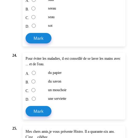
A.
seeau
B.
seau
C.
sot
D.
Mark
24.
Pour éviter les maladies, il est conseillé de se laver les mains avec
... et de l'eau.
du papier
A.
du savon
B.
un mouchoir
C.
une serviette
D.
Mark
25.
Mes chers amis,je vous présente Histro. Il a quarante-six ans.
C'est ... célébre