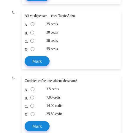
3.
Ali va dépenser ... chez Tantie Adzo.
25 cedis
A.
30 cedis
B.
50 cedis
C.
55 cedis
D.
Mark
4.
Combien coûte une tablette de savon?
3.5 cedis
A.
7.00 cedis
B.
14.00 cedis
C.
25.50 cedis
D.
Mark