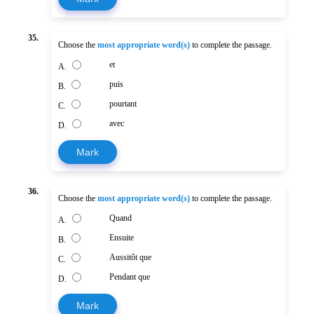
35.
Choose the
most appropriate word(s)
to complete the passage.
et
A.
puis
B.
pourtant
C.
avec
D.
Mark
36.
Choose the
most appropriate word(s)
to complete the passage.
Quand
A.
Ensuite
B.
Aussitôt que
C.
Pendant que
D.
Mark