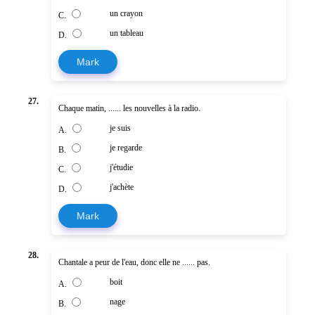
un crayon
C.
un tableau
D.
Mark
27.
Chaque matin, ...... les nouvelles à la radio.
je suis
A.
je regarde
B.
j'étudie
C.
j'achète
D.
Mark
28.
Chantale a peur de l'eau, donc elle ne ...... pas.
boit
A.
nage
B.