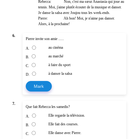
Rebecca:
Non, c'est ma sœur Anastasia qui joue au
tennis. Moi, j'aime plutôt écouter de la musique et danser.
Je danse la salsa avec Joujou tous les week-ends.
Pierre:
Ah bon! Moi, je n'aime pas danser.
Alors, à la prochaine!
6.
Pierre invite son amie ......
au cinéma
A.
au marché
B.
à faire du sport
C.
à danser la salsa
D.
Mark
7.
Que fait Rebecca les samedis?
Elle regarde la télévision.
A.
Elle fait des courses.
B.
Elle danse avec Pierre.
C.