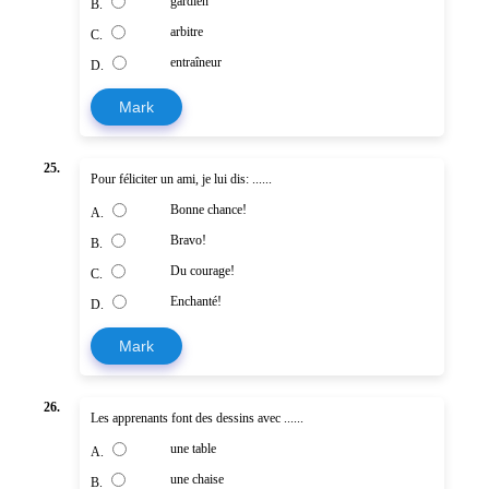
gardien
B.
arbitre
C.
entraîneur
D.
Mark
25.
Pour féliciter un ami, je lui dis: ......
Bonne chance!
A.
Bravo!
B.
Du courage!
C.
Enchanté!
D.
Mark
26.
Les apprenants font des dessins avec ......
une table
A.
une chaise
B.