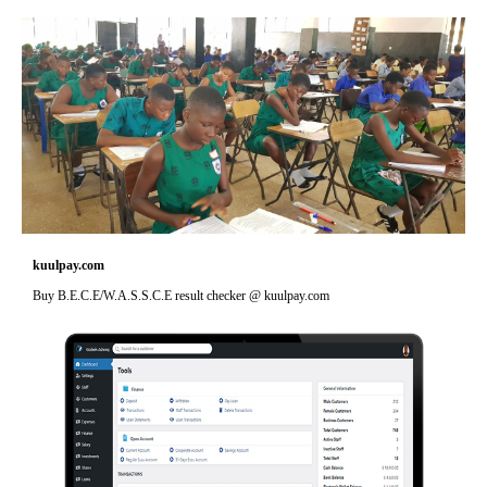
kuulpay.com
Buy B.E.C.E/W.A.S.S.C.E result checker @ kuulpay.com