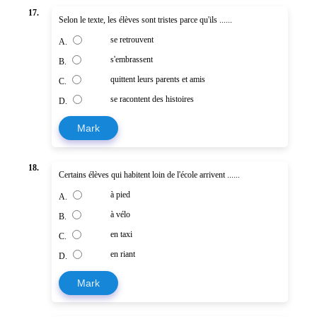
17.
Selon le texte, les élèves sont tristes parce qu'ils ......
se retrouvent
A.
s'embrassent
B.
quittent leurs parents et amis
C.
se racontent des histoires
D.
Mark
18.
Certains élèves qui habitent loin de l'école arrivent ......
à pied
A.
à vélo
B.
en taxi
C.
en riant
D.
Mark