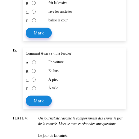
fait la lessive
B.
lave les assiettes
C.
balaie la cour
D.
Mark
15.
Comment Atsu va-t-il à l'école?
En voiture
A.
En bus
B.
À pied
C.
À vélo
D.
Mark
TEXTE 4:
Un journaliste raconte le comportement des élèves le jour
de la rentrée. Lisez le texte et répondez aux questions.
Le jour de la rentrée.