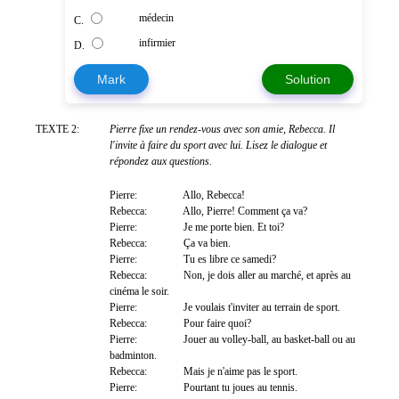
médecin
C.
infirmier
D.
Mark
Solution
TEXTE 2:
Pierre fixe un rendez-vous avec son amie, Rebecca. Il
l'invite à faire du sport avec lui. Lisez le dialogue et
répondez aux questions.
Pierre:
Allo, Rebecca!
Rebecca:
Allo, Pierre! Comment ça va?
Pierre:
Je me porte bien. Et toi?
Rebecca:
Ça va bien.
Pierre:
Tu es libre ce samedi?
Rebecca:
Non, je dois aller au marché, et après au
cinéma le soir.
Pierre:
Je voulais t'inviter au terrain de sport.
Rebecca:
Pour faire quoi?
Pierre:
Jouer au volley-ball, au basket-ball ou au
badminton.
Rebecca:
Mais je n'aime pas le sport.
Pierre:
Pourtant tu joues au tennis.