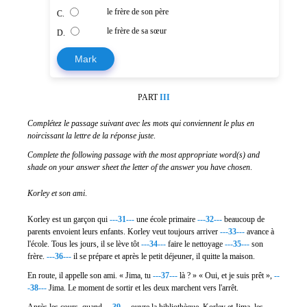
le frère de son père
C.
le frère de sa sœur
D.
Mark
PART
III
Complétez le passage suivant avec les mots qui conviennent le plus en
noircissant la lettre de la réponse juste
.
Complete the following passage with the most appropriate word(s) and
shade on your answer sheet the letter of the answer you have chosen
.
Korley et son ami
.
Korley est un garçon qui
---31---
une école primaire
---32---
beaucoup de
parents envoient leurs enfants. Korley veut toujours arriver
---33---
avance à
l'école. Tous les jours, il se lève tôt
---34---
faire le nettoyage
---35---
son
frère.
---36---
il se prépare et après le petit déjeuner, il quitte la maison.
En route, il appelle son ami. « Jima, tu
---37---
là ? » « Oui, et je suis prêt »,
--
-38---
Jima. Le moment de sortir et les deux marchent vers l'arrêt.
Après les cours, quand
---39---
ouvre la bibliothèque, Korley et Jima, les