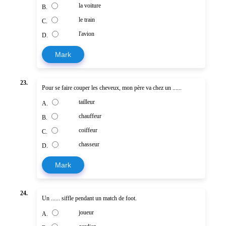
la voiture
B.
le train
C.
l'avion
D.
Mark
23.
Pour se faire couper les cheveux, mon père va chez un ......
tailleur
A.
chauffeur
B.
coiffeur
C.
chasseur
D.
Mark
24.
Un ...... siffle pendant un match de foot.
joueur
A.