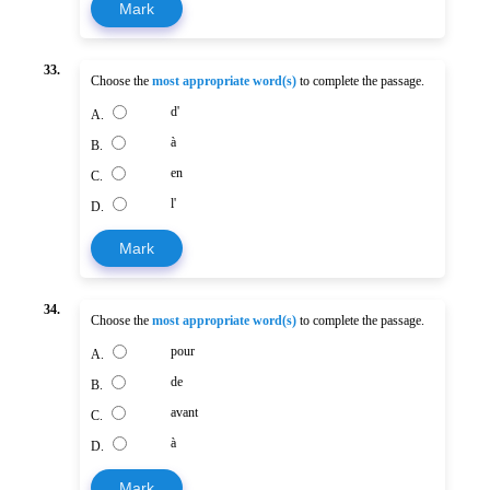
Mark
33.
Choose the
most appropriate word(s)
to complete the passage.
d'
A.
à
B.
en
C.
l'
D.
Mark
34.
Choose the
most appropriate word(s)
to complete the passage.
pour
A.
de
B.
avant
C.
à
D.
Mark