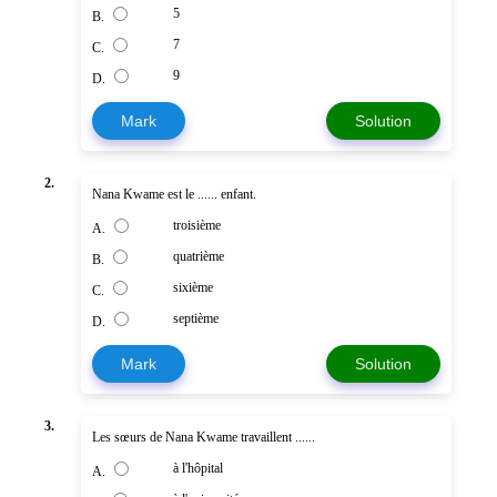
5
B.
7
C.
9
D.
Mark
Solution
2.
Nana Kwame est le ...... enfant.
troisième
A.
quatrième
B.
sixième
C.
septième
D.
Mark
Solution
3.
Les sœurs de Nana Kwame travaillent ......
à l'hôpital
A.