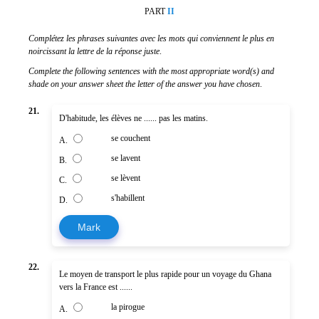
PART
II
Complétez les phrases suivantes avec les mots qui conviennent le plus en
noircissant la lettre de la réponse juste
.
Complete the following sentences with the most appropriate word(s) and
shade on your answer sheet the letter of the answer you have chosen
.
21.
D'habitude, les élèves ne ...... pas les matins.
se couchent
A.
se lavent
B.
se lèvent
C.
s'habillent
D.
Mark
22.
Le moyen de transport le plus rapide pour un voyage du Ghana
vers la France est ......
la pirogue
A.