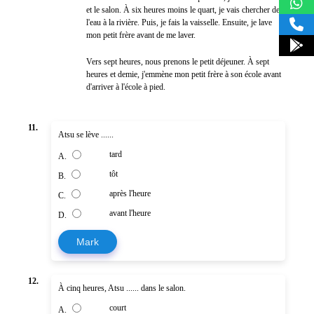
et le salon. À six heures moins le quart, je vais chercher de
l'eau à la rivière. Puis, je fais la vaisselle. Ensuite, je lave
mon petit frère avant de me laver.
Vers sept heures, nous prenons le petit déjeuner. À sept
heures et demie, j'emmène mon petit frère à son école avant
d'arriver à l'école à pied.
11.
Atsu se lève ......
tard
A.
tôt
B.
après l'heure
C.
avant l'heure
D.
Mark
12.
À cinq heures, Atsu ...... dans le salon.
court
A.