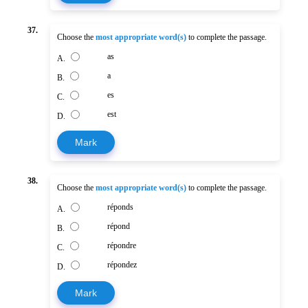
37.
Choose the
most appropriate word(s)
to complete the passage.
as
A.
a
B.
es
C.
est
D.
Mark
38.
Choose the
most appropriate word(s)
to complete the passage.
réponds
A.
répond
B.
répondre
C.
répondez
D.
Mark