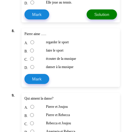
Elle joue au tennis.
D.
Mark
Solution
8.
Pierre aime ......
regarder le sport
A.
faire le sport
B.
écouter de la musique
C.
danser à la musique
D.
Mark
9.
Qui aiment la danse?
Pierre et Joujou
A.
Pierre et Rebecca
B.
Rebecca et Joujou
C.
Anastasia et Rebecca