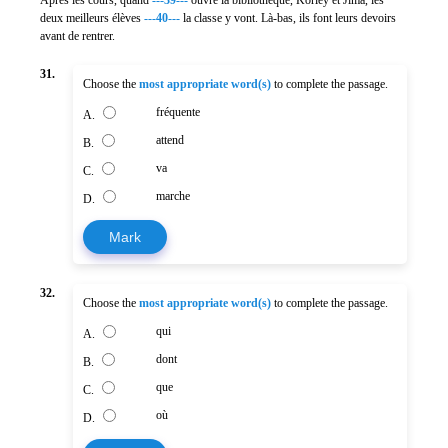
deux meilleurs élèves
---40---
la classe y vont. Là-bas, ils font leurs devoirs
avant de rentrer.
31.
Choose the
most appropriate word(s)
to complete the passage.
fréquente
A.
attend
B.
va
C.
marche
D.
Mark
32.
Choose the
most appropriate word(s)
to complete the passage.
qui
A.
dont
B.
que
C.
où
D.