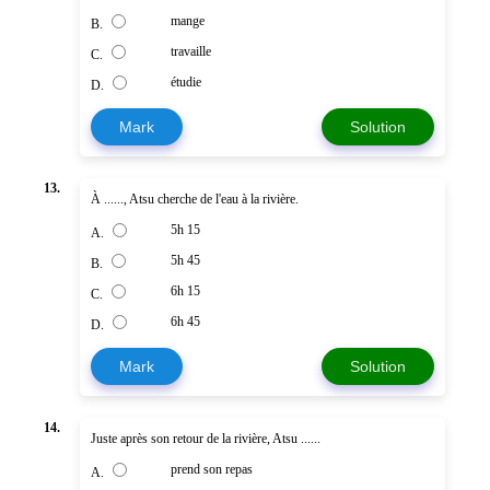
mange
B.
travaille
C.
étudie
D.
Mark
Solution
13.
À ......, Atsu cherche de l'eau à la rivière.
5h 15
A.
5h 45
B.
6h 15
C.
6h 45
D.
Mark
Solution
14.
Juste après son retour de la rivière, Atsu ......
prend son repas
A.