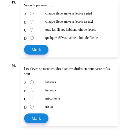
19.
Selon le passage, ......
chaque élève arrive à l'école à pied
A.
chaque élève arrive à l'école en taxi
B.
tous les élèves habitent loin de l'école
C.
quelques élèves habitent loin de l'école
D.
Mark
20.
Les élèves se racontent des histoires drôles en riant parce qu'ils
sont ......
fatigués
A.
heureux
B.
mécontents
C.
tristes
D.
Mark