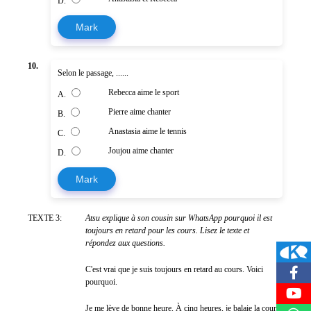
D.
Mark
10.
Selon le passage, ......
Rebecca aime le sport
A.
Pierre aime chanter
B.
Anastasia aime le tennis
C.
Joujou aime chanter
D.
Mark
TEXTE 3:
Atsu explique à son cousin sur WhatsApp pourquoi il est
toujours en retard pour les cours. Lisez le texte et
répondez aux questions.
C'est vrai que je suis toujours en retard au cours. Voici
pourquoi.
Je me lève de bonne heure. À cinq heures, je balaie la cour