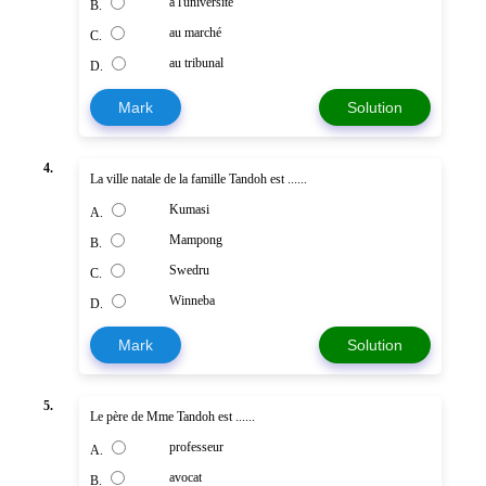
à l'université
B.
au marché
C.
au tribunal
D.
Mark
Solution
4.
La ville natale de la famille Tandoh est ......
Kumasi
A.
Mampong
B.
Swedru
C.
Winneba
D.
Mark
Solution
5.
Le père de Mme Tandoh est ......
professeur
A.
avocat
B.