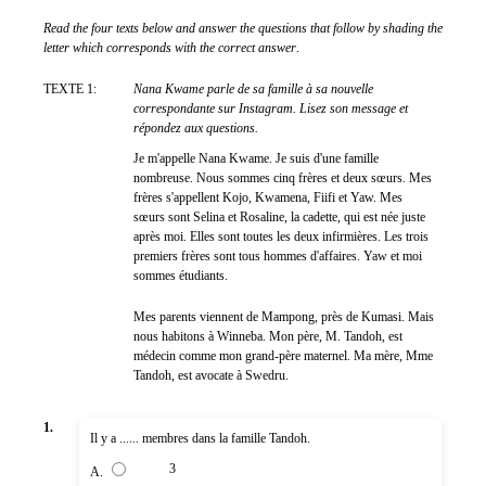
Read the four texts below and answer the questions that follow by shading the
letter which corresponds with the correct answer
.
TEXTE 1:
Nana Kwame parle de sa famille à sa nouvelle
correspondante sur Instagram. Lisez son message et
répondez aux questions.
Je m'appelle Nana Kwame. Je suis d'une famille
nombreuse. Nous sommes cinq frères et deux sœurs. Mes
frères s'appellent Kojo, Kwamena, Fiifi et Yaw. Mes
sœurs sont Selina et Rosaline, la cadette, qui est née juste
après moi. Elles sont toutes les deux infirmières. Les trois
premiers frères sont tous hommes d'affaires. Yaw et moi
sommes étudiants.
Mes parents viennent de Mampong, près de Kumasi. Mais
nous habitons à Winneba. Mon père, M. Tandoh, est
médecin comme mon grand-père maternel. Ma mère, Mme
Tandoh, est avocate à Swedru.
1.
Il y a ...... membres dans la famille Tandoh.
3
A.