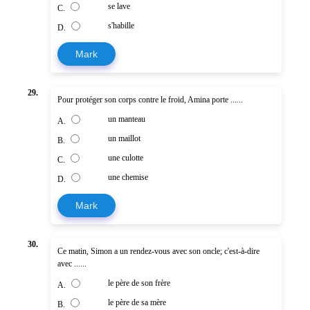
se lave
C.
s'habille
D.
Mark
29.
Pour protéger son corps contre le froid, Amina porte ......
un manteau
A.
un maillot
B.
une culotte
C.
une chemise
D.
Mark
30.
Ce matin, Simon a un rendez-vous avec son oncle; c'est-à-dire
avec ......
le père de son frère
A.
le père de sa mère
B.